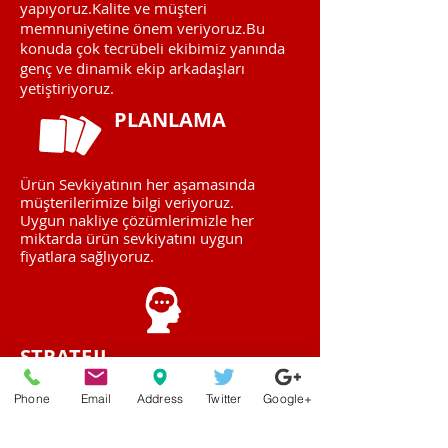
yapıyoruz.Kalite ve müşteri
memnuniyetine önem veriyoruz.Bu
konuda çok tecrübeli ekibimiz yanında
genç ve dinamik ekip arkadaşları
yetiştiriyoruz.
PLANLAMA
Ürün Sevkiyatının her aşamasında
müşterilerimize bilgi veriyoruz.
Uygun nakliye çözümlerimizle her
miktarda ürün sevkiyatını uygun
fiyatlara sağlıyoruz.
STRATEJI
Kalite standartlarına bağlı kalarak üretim
Phone
Email
Address
Twitter
Google+
yapıyoruz ve yeni teknoloji
makinalarımızla fiyat/kalite dengesini
kontrol altında tutuyoruz.